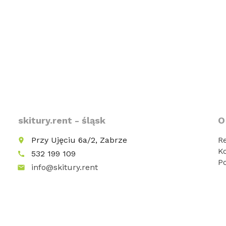
skitury.rent - śląsk
O
Przy Ujęciu 6a/2, Zabrze
R
place
K
532 199 109
call
P
info@skitury.rent
email