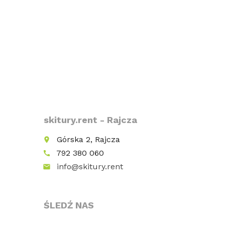
skitury.rent - Rajcza
Górska 2, Rajcza
place
792 380 060
call
info@skitury.rent
email
ŚLEDŹ NAS