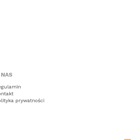
 NAS
egulamin
ontakt
olityka prywatności